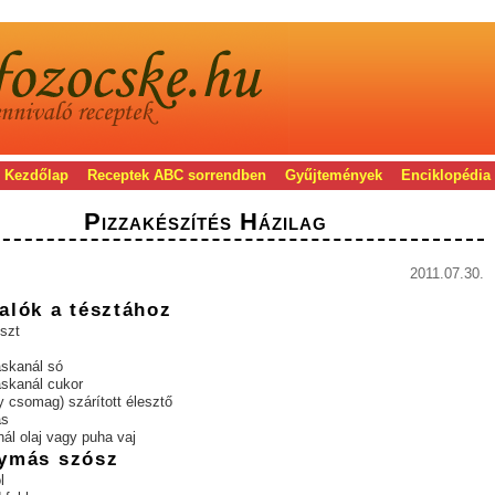
Kezdőlap
Receptek ABC sorrendben
Gyűjtemények
Enciklopédia
Pizzakészítés Házilag
2011.07.30.
alók a tésztához
iszt
skanál só
skanál cukor
y csomag) szárított élesztő
ás
ál olaj vagy puha vaj
ymás szósz
l