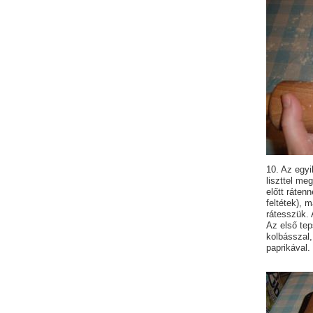
10. Az egyi
liszttel me
előtt ráten
feltétek), 
rátesszük. 
Az első tep
kolbásszal,
paprikával.