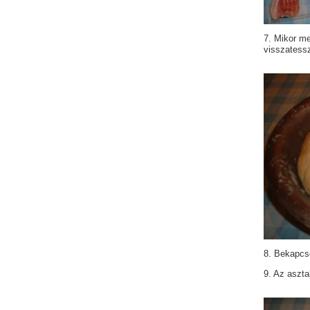
7. Mikor me
visszatessz
8. Bekapcso
9. Az aszta