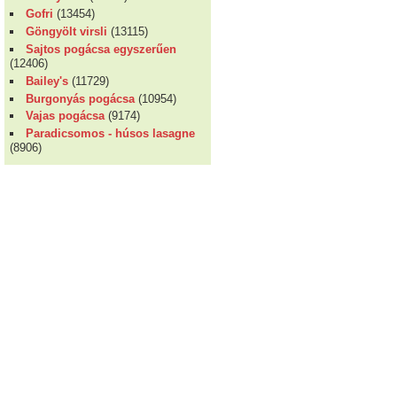
Gofri
(13454)
Göngyölt virsli
(13115)
Sajtos pogácsa egyszerűen
(12406)
Bailey's
(11729)
Burgonyás pogácsa
(10954)
Vajas pogácsa
(9174)
Paradicsomos - húsos lasagne
(8906)