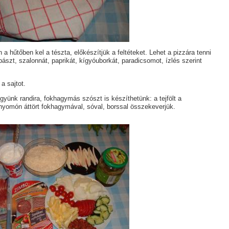
 a hűtőben kel a tészta, előkészítjük a feltéteket. Lehet a pizzára tenni
bászt, szalonnát, paprikát, kígyóuborkát, paradicsomot, ízlés szerint
 a sajtot.
ünk randira, fokhagymás szószt is készíthetünk: a tejfölt a
yomón áttört fokhagymával, sóval, borssal összekeverjük.