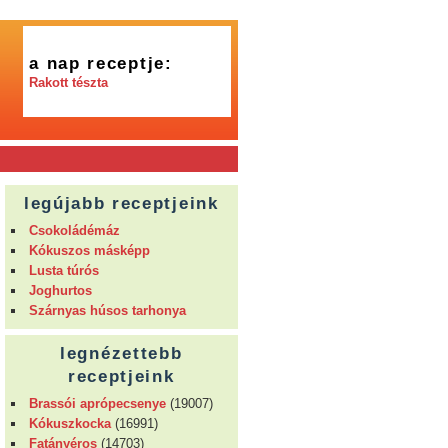
a nap receptje:
Rakott tészta
legújabb receptjeink
Csokoládémáz
Kókuszos másképp
Lusta túrós
Joghurtos
Szárnyas húsos tarhonya
legnézettebb
receptjeink
Brassói aprópecsenye
(19007)
Kókuszkocka
(16991)
Fatányéros
(14703)