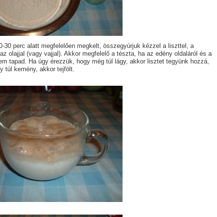
0-30 perc alatt megfelelően megkelt, összegyúrjuk kézzel a liszttel, a
 az olajjal (vagy vajjal). Akkor megfelelő a tészta, ha az edény oldaláról és a
m tapad. Ha úgy érezzük, hogy még túl lágy, akkor lisztet tegyünk hozzá,
y túl kemény, akkor tejfölt.