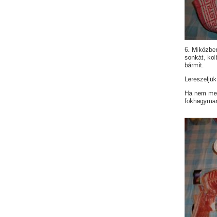
6. Miközben
sonkát, kol
bármit.
Lereszeljük
Ha nem megy
fokhagyman