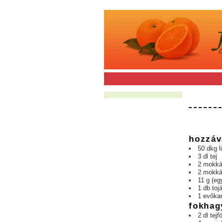
hozzáv
50 dkg l
3 dl tej
2 mokká
2 mokká
11 g (eg
1 db toj
1 evőkan
fokhag
2 dl tejfö