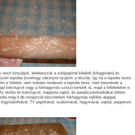
k részt kinyújtjuk, beletesszük a sütőpapírral kibélelt (kihagyható) és
gszórt tepsibe (minthogy vékonyra nyújtom a tésztát, így ha a tepsibe tevés
ném a feltétet, nem tudnám rendesen a tepsibe tenni, mert leesnének a
majd ketchup-ot vagy a fokhagymás szószt kenünk rá, majd a feltételeket is
Az elsőre én ketchup-ot, trappista sajtot, és paradicsomkarikákat tettem.
sibe még 4 db minipizzát készítettem fokhagymás tejfölös alappal,
 kígyóuborkával, TV paprikával, szalonnával, hagymával, sajttal, pepperoni