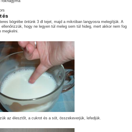
d fokhagyma
ors
ítés
literes bögrébe öntünk 3 dl tejet, majd a mikróban langyosra melegítjük. A
l ellenőrizzük, hogy ne legyen túl meleg sem túl hideg, mert akkor nem fog
n megkelni.
zük az élesztőt, a cukrot és a sót, összekeverjük, lefedjük.