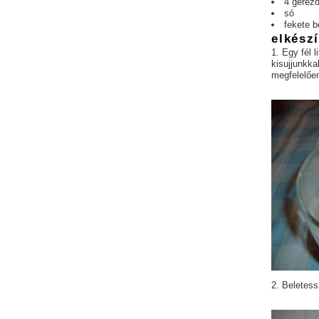
4 gerez
só
fekete b
elkész
1. Egy fél 
kisujjunkka
megfelelőe
2. Beletess