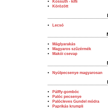
Kossuth - kifli
Körözött
Lecsó
Máglyarakás
Magyaros szűzérmék
Makói csevap
Nyúlpecsenye magyarosan
Pálffy-gombóc
Palóc pecsenye
Palócleves Gundel módra
Paprikás krumpli