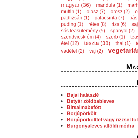
magyar (36)
mandula (1)
marh
muffin (1)
olasz (7)
orosz (2)
o
padlizsán (1)
palacsinta (7)
pás
puding (1)
rétes (8)
rizs (6)
saj
sós teasütemény (5)
spanyol (2)
szendvicskrém (4)
szerb (1)
tea
tészta (38)
étel (12)
thai (1)
t
vegetariá
vadétel (2)
vaj (2)
Ma
Bajai halászlé
Betyár zöldbableves
Birsalmabefőtt
Borjúpörkölt
Borjúpörkölttel vagy rizzsel tö
Burgonyaleves alföldi módra