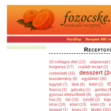
Kezdőlap
Receptek ABC s
Receptgy
10 csillagos étel (12)
alaprecept (
burgonya (17)
családi recept (2)
desszert (2
csokoládé (16)
teasütemény (8)
egytálétel (26)
f
fagylalt (7)
fánk (6)
feltét (2)
francia (3)
galuska (1)
gomba (4
gyorsan elkészíthető (9)
gyümölcs
hús (5)
ital (10)
ízesítő (2)
káp
kínai (10)
köret (13)
krém (3)
k
leves (31)
lengyel (1)
leves (2)