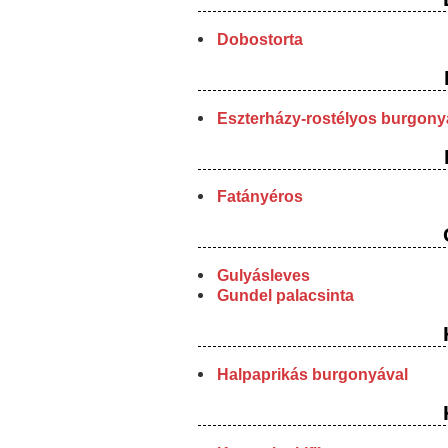
Dobostorta
Eszterházy-rostélyos burgony
Fatányéros
Gulyásleves
Gundel palacsinta
Halpaprikás burgonyával