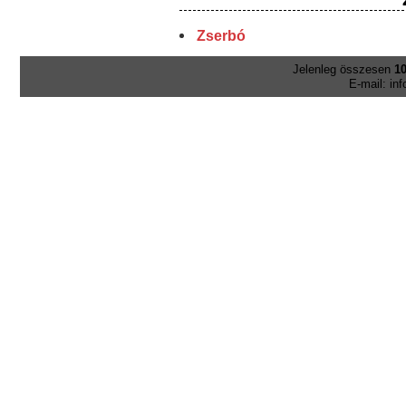
Zserbó
Jelenleg összesen
10
E-mail: in