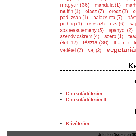
magyar (36)
mandula (1)
marh
muffin (1)
olasz (7)
orosz (2)
o
padlizsán (1)
palacsinta (7)
pás
puding (1)
rétes (8)
rizs (6)
saj
sós teasütemény (5)
spanyol (2)
szendvicskrém (4)
szerb (1)
tea
tészta (38)
étel (12)
thai (1)
t
vegetariá
vadétel (2)
vaj (2)
K
Csokoládékrém
Csokoládékrém II
Kávékrém
Jelenleg összesen
10