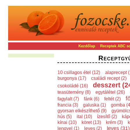
Kezdőlap
Receptek ABC s
Receptgy
10 csillagos étel (12)
alaprecept (
burgonya (17)
családi recept (2)
desszert (2
csokoládé (16)
teasütemény (8)
egytálétel (26)
f
fagylalt (7)
fánk (6)
feltét (2)
francia (3)
galuska (1)
gomba (4
gyorsan elkészíthető (9)
gyümölcs
hús (5)
ital (10)
ízesítő (2)
káp
kínai (10)
köret (13)
krém (3)
k
leves (31)
lengyel (1)
leves (2)