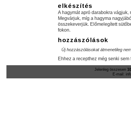
elkészítés
A hagymát apró darabokra vágjuk, ma
Megvárjuk, míg a hagyma nagyjából
összekeverjük. Előmelegített sütőb
fokon.
hozzászólások
Új hozzászólásokat átmenetileg nem 
Ehhez a recepthez még senki sem f
Jelenleg összesen
10
E-mail: in