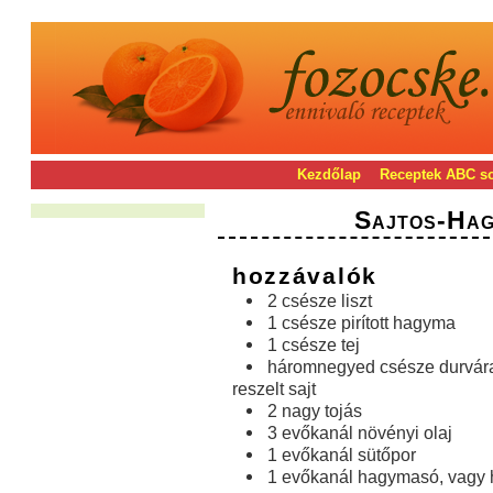
Kezdőlap
Receptek ABC s
Sajtos-Hag
hozzávalók
2 csésze liszt
1 csésze pirított hagyma
1 csésze tej
háromnegyed csésze durvár
reszelt sajt
2 nagy tojás
3 evőkanál növényi olaj
1 evőkanál sütőpor
1 evőkanál hagymasó, vagy