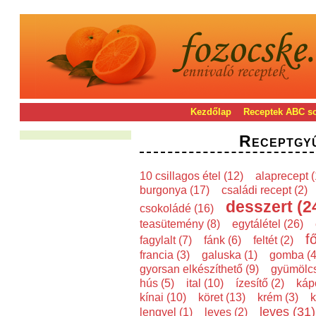
Kezdőlap
Receptek ABC s
Receptgy
10 csillagos étel (12)
alaprecept (
burgonya (17)
családi recept (2)
desszert (2
csokoládé (16)
teasütemény (8)
egytálétel (26)
f
fagylalt (7)
fánk (6)
feltét (2)
francia (3)
galuska (1)
gomba (4
gyorsan elkészíthető (9)
gyümölcs
hús (5)
ital (10)
ízesítő (2)
káp
kínai (10)
köret (13)
krém (3)
k
leves (31)
lengyel (1)
leves (2)