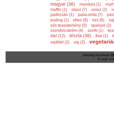
magyar (36)
mandula (1)
marh
muffin (1)
olasz (7)
orosz (2)
o
padlizsán (1)
palacsinta (7)
pás
puding (1)
rétes (8)
rizs (6)
saj
sós teasütemény (5)
spanyol (2)
szendvicskrém (4)
szerb (1)
tea
tészta (38)
étel (12)
thai (1)
t
vegetariá
vadétel (2)
vaj (2)
Jelenleg összesen
10
E-mail: in