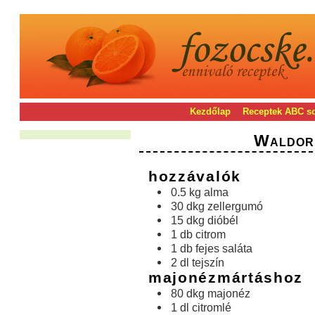
Kezdőlap
Receptek ABC s
Waldor
hozzávalók
0.5 kg alma
30 dkg zellergumó
15 dkg dióbél
1 db citrom
1 db fejes saláta
2 dl tejszín
majonézmártáshoz
80 dkg majonéz
1 dl citromlé