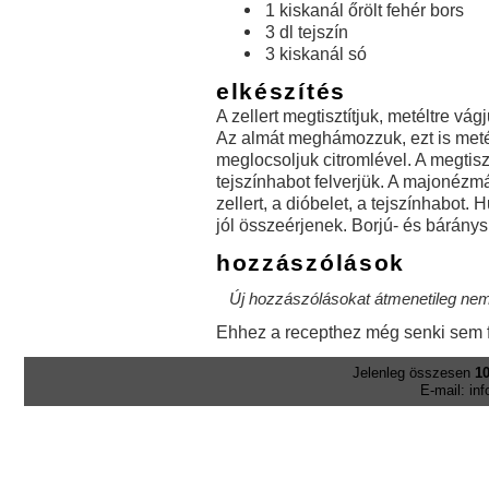
1 kiskanál őrölt fehér bors
3 dl tejszín
3 kiskanál só
elkészítés
A zellert megtisztítjuk, metéltre vá
Az almát meghámozzuk, ezt is meté
meglocsoljuk citromlével. A megtiszt
tejszínhabot felverjük. A majonézm
zellert, a dióbelet, a tejszínhabot
jól összeérjenek. Borjú- és báránysü
hozzászólások
Új hozzászólásokat átmenetileg nem 
Ehhez a recepthez még senki sem f
Jelenleg összesen
10
E-mail: in