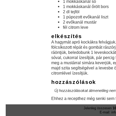
1 mokkáskanál só
1 mokkáskanál őrölt bors
2 dl tejföl
1 púpozott evőkanál liszt
2 evőkanál mustár
fél citrom leve
elkészítés
A hagymát apró kockákra felvágjuk
fölcsíkozott répát és gombát rászórj
ráöntjük, beledobunk 1 leveskocká
sóval, cukorral ízesítjük, pár percig 
meg a mustárral simára keverjük, eg
majd szita segítségével a levesbe ön
citromlével ízesítjük.
hozzászólások
Új hozzászólásokat átmenetileg nem 
Ehhez a recepthez még senki sem f
Jelenleg összesen
10
E-mail: in