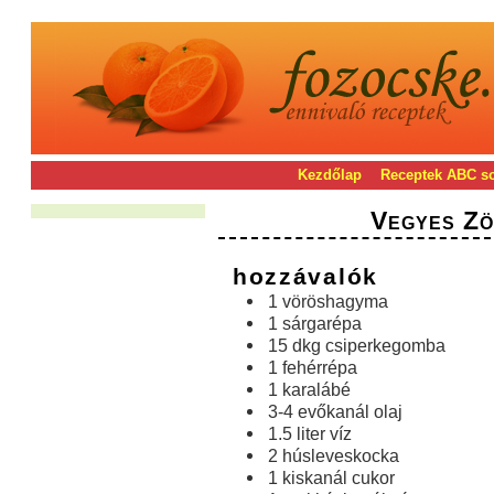
Kezdőlap
Receptek ABC s
Vegyes Zö
hozzávalók
1 vöröshagyma
1 sárgarépa
15 dkg csiperkegomba
1 fehérrépa
1 karalábé
3-4 evőkanál olaj
1.5 liter víz
2 húsleveskocka
1 kiskanál cukor