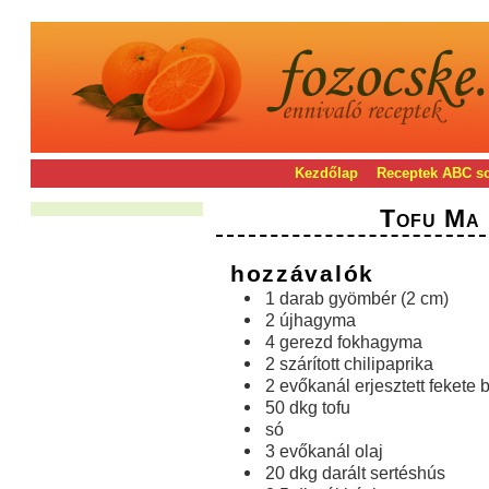
Kezdőlap
Receptek ABC s
Tofu Ma
hozzávalók
1 darab gyömbér (2 cm)
2 újhagyma
4 gerezd fokhagyma
2 szárított chilipaprika
2 evőkanál erjesztett fekete 
50 dkg tofu
só
3 evőkanál olaj
20 dkg darált sertéshús