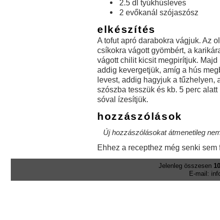
2.5 dl tyúkhúsleves
2 evőkanál szójaszósz
elkészítés
A tofut apró darabokra vágjuk. Az o
csíkokra vágott gyömbért, a kariká
vágott chilit kicsit megpirítjuk. Majd
addig kevergetjük, amíg a hús meg
levest, addig hagyjuk a tűzhelyen, 
szószba tesszük és kb. 5 perc alat
sóval ízesítjük.
hozzászólások
Új hozzászólásokat átmenetileg nem 
Ehhez a recepthez még senki sem f
Jelenleg összesen
10
E-mail: in