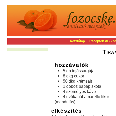
Kezdőlap
Receptek ABC s
Tiram
hozzávalók
5 db tojássárgája
8 dkg cukor
50 dkg krémsajt
1 doboz babapiskóta
4 személyes kávé
4 evőkanál amaretto likőr
(mandulás)
elkészítés