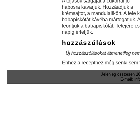
A tojások sárgáját a cukorral jó
habosra kavarjuk. Hozzáadjuk a
krémsajtot, a mandulalikőrt. A fele k
babapiskótát kávéba mártogatjuk. A
leöntjük a babapiskótát. Tetejére 
napig érleljük.
hozzászólások
Új hozzászólásokat átmenetileg nem 
Ehhez a recepthez még senki sem f
Jelenleg összesen
10
E-mail: in