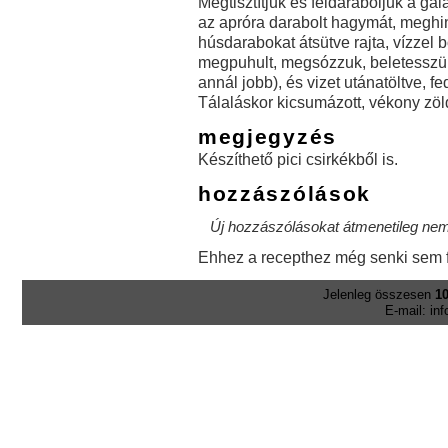
Megtisztítjuk és feldaraboljuk a gal
az apróra darabolt hagymát, meghin
húsdarabokat átsütve rajta, vízzel 
megpuhult, megsózzuk, beletesszük 
annál jobb), és vizet utánatöltve, fe
Tálaláskor kicsumázott, vékony zöld
megjegyzés
Készíthető pici csirkékből is.
hozzászólások
Új hozzászólásokat átmenetileg nem 
Ehhez a recepthez még senki sem f
Jelenleg összesen
10
E-mail: in