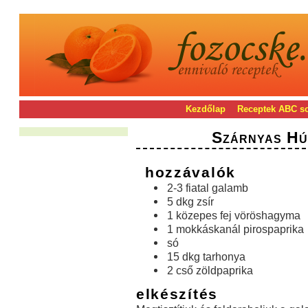
Kezdőlap
Receptek ABC s
Szárnyas Hú
hozzávalók
2-3 fiatal galamb
5 dkg zsír
1 közepes fej vöröshagyma
1 mokkáskanál pirospaprika
só
15 dkg tarhonya
2 cső zöldpaprika
elkészítés