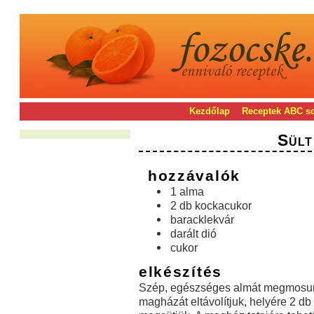
Kezdőlap
Receptek ABC s
Sült
hozzávalók
1 alma
2 db kockacukor
baracklekvár
darált dió
cukor
elkészítés
Szép, egészséges almát megmosu
magházát eltávolítjuk, helyére 2 d