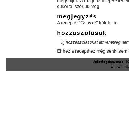
megsütjük. A magház tetejére tehetü
cukorral szórjuk meg.
megjegyzés
A receptet "Genyke" küldte be.
hozzászólások
Új hozzászólásokat átmenetileg nem 
Ehhez a recepthez még senki sem f
Jelenleg összesen
10
E-mail: in