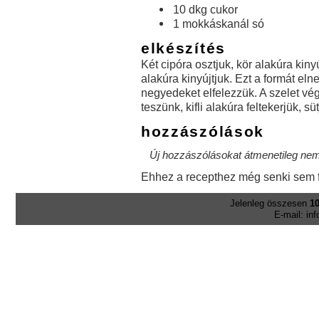
10 dkg cukor
1 mokkáskanál só
elkészítés
Két cipóra osztjuk, kör alakúra kiny
alakúra kinyújtjuk. Ezt a formát el
negyedeket elfelezzük. A szelet vé
teszünk, kifli alakúra feltekerjük, süt
hozzászólások
Új hozzászólásokat átmenetileg nem 
Ehhez a recepthez még senki sem f
Jelenleg összesen
10
E-mail: in