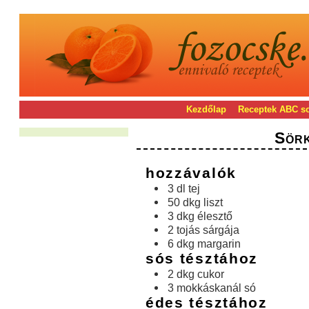
Kezdőlap
Receptek ABC s
Sörki
hozzávalók
3 dl tej
50 dkg liszt
3 dkg élesztő
2 tojás sárgája
6 dkg margarin
sós tésztához
2 dkg cukor
3 mokkáskanál só
édes tésztához