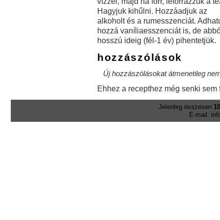
vízzel, majd ha forr, leforrázzuk a te
Hagyjuk kihűlni. Hozzáadjuk az
alkoholt és a rumesszenciát. Adhat
hozzá vaníliaesszenciát is, de abb
hosszú ideig (fél-1 év) pihentetjük.
hozzászólások
Új hozzászólásokat átmenetileg nem 
Ehhez a recepthez még senki sem f
Jelenleg összesen
10
E-mail: in