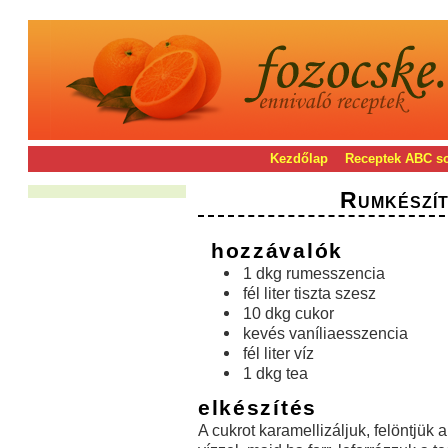
Kezdőlap
Receptek ABC s
Rumkészít
hozzávalók
1 dkg rumesszencia
fél liter tiszta szesz
10 dkg cukor
kevés vaníliaesszencia
fél liter víz
1 dkg tea
elkészítés
A cukrot karamellizáljuk, felöntjük a