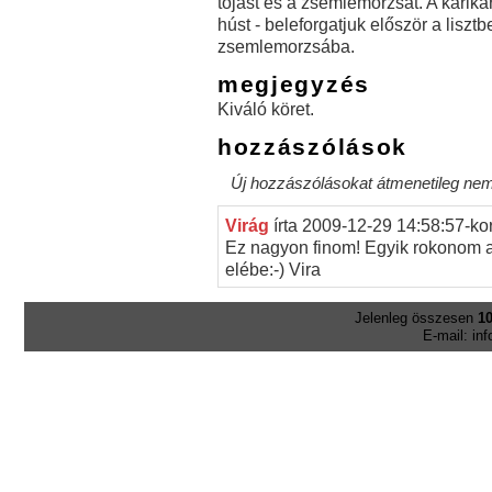
tojást és a zsemlemorzsát. A kariká
húst - beleforgatjuk először a liszt
zsemlemorzsába.
megjegyzés
Kiváló köret.
hozzászólások
Új hozzászólásokat átmenetileg nem 
Virág
írta
2009-12-29 14:58:57-ko
Ez nagyon finom! Egyik rokonom az
elébe:-) Vira
Jelenleg összesen
10
E-mail: in