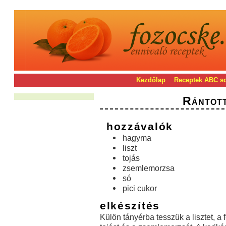
Kezdőlap
Receptek ABC s
Rántot
hozzávalók
hagyma
liszt
tojás
zsemlemorzsa
só
pici cukor
elkészítés
Külön tányérba tesszük a lisztet, a f