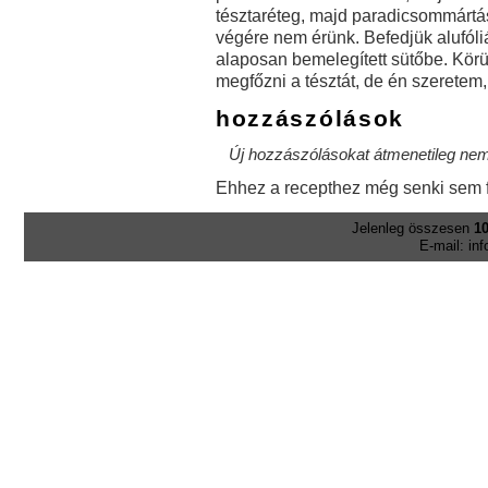
tésztaréteg, majd paradicsommártás
végére nem érünk. Befedjük alufóliá
alaposan bemelegített sütőbe. Körü
megfőzni a tésztát, de én szeretem,
hozzászólások
Új hozzászólásokat átmenetileg nem 
Ehhez a recepthez még senki sem f
Jelenleg összesen
10
E-mail: in