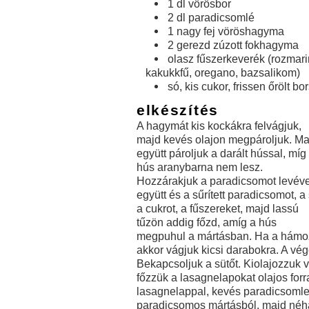
1 dl vörösbor
2 dl paradicsomlé
1 nagy fej vöröshagyma
2 gerezd zúzott fokhagyma
olasz fűszerkeverék (rozmari
kakukkfű, oregano, bazsalikom)
só, kis cukor, frissen őrölt bo
elkészítés
A hagymát kis kockákra felvágjuk,
majd kevés olajon megpároljuk. Ma
együtt pároljuk a darált hússal, míg
hús aranybarna nem lesz.
Hozzárakjuk a paradicsomot levéve
együtt és a sűrített paradicsomot, a 
a cukrot, a fűszereket, majd lassú
tűzön addig főzd, amíg a hús
megpuhul a mártásban. Ha a hámo
akkor vágjuk kicsi darabokra. A vé
Bekapcsoljuk a sütőt. Kiolajozzuk v
főzzük a lasagnelapokat olajos forra
lasagnelappal, kevés paradicsomlev
paradicsomos mártásból, majd néhá