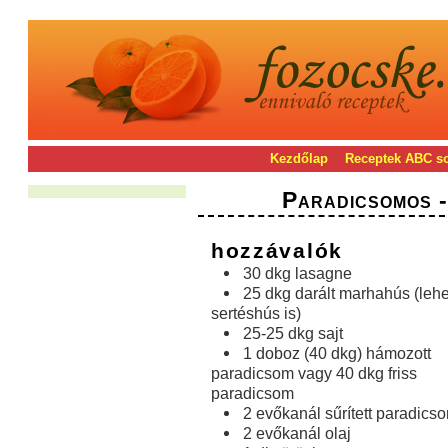
Kezdőlap
Receptek ABC s
Paradicsomos 
hozzávalók
30 dkg lasagne
25 dkg darált marhahús (lehe
sertéshús is)
25-25 dkg sajt
1 doboz (40 dkg) hámozott
paradicsom vagy 40 dkg friss
paradicsom
2 evőkanál sűrített paradics
2 evőkanál olaj