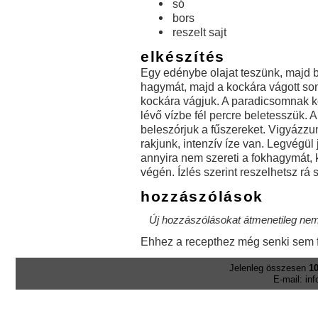
só
bors
reszelt sajt
elkészítés
Egy edénybe olajat teszünk, majd 
hagymát, majd a kockára vágott s
kockára vágjuk. A paradicsomnak k
lévő vízbe fél percre beletesszük. 
beleszórjuk a fűszereket. Vigyázzu
rakjunk, intenzív íze van. Legvégül
annyira nem szereti a fokhagymát, 
végén. Ízlés szerint reszelhetsz rá s
hozzászólások
Új hozzászólásokat átmenetileg nem 
Ehhez a recepthez még senki sem f
Jelenleg összesen
10
E-mail: in