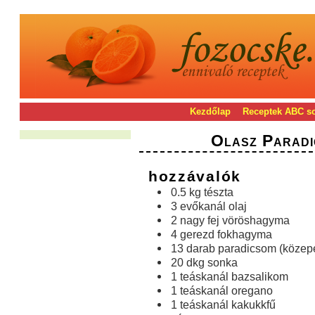
Kezdőlap
Receptek ABC s
Olasz Paradi
hozzávalók
0.5 kg tészta
3 evőkanál olaj
2 nagy fej vöröshagyma
4 gerezd fokhagyma
13 darab paradicsom (közep
20 dkg sonka
1 teáskanál bazsalikom
1 teáskanál oregano
1 teáskanál kakukkfű