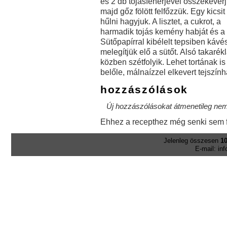
és 2 db tojásfehérjével összekeverj
majd gőz fölött felfőzzük. Egy kicsit
hűlni hagyjuk. A lisztet, a cukrot, a
harmadik tojás kemény habját és a 
Sütőpapírral kibélelt tepsiben kávé
melegítjük elő a sütőt. Alsó takarék
közben szétfolyik. Lehet tortának i
belőle, málnaízzel elkevert tejszín
hozzászólások
Új hozzászólásokat átmenetileg nem 
Ehhez a recepthez még senki sem f
Jelenleg összesen
10
E-mail: in