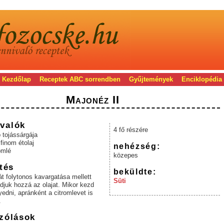
Kezdőlap
Receptek ABC sorrendben
Gyűjtemények
Enciklopédia
Majonéz II
valók
4 fő részére
 tojássárgája
 finom étolaj
nehézség:
omlé
közepes
tés
beküldte:
át folytonos kavargatása mellett
Süti
djuk hozzá az olajat. Mikor kezd
dni, apránként a citromlevet is
.
zólások