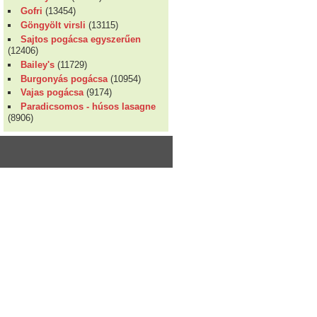
Gofri
(13454)
Göngyölt virsli
(13115)
Sajtos pogácsa egyszerűen
(12406)
Bailey's
(11729)
Burgonyás pogácsa
(10954)
Vajas pogácsa
(9174)
Paradicsomos - húsos lasagne
(8906)