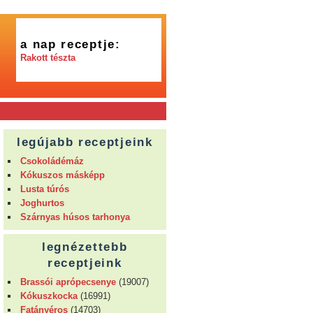
a nap receptje:
Rakott tészta
legújabb receptjeink
Csokoládémáz
Kókuszos másképp
Lusta túrós
Joghurtos
Szárnyas húsos tarhonya
legnézettebb
receptjeink
Brassói aprópecsenye
(19007)
Kókuszkocka
(16991)
Fatányéros
(14703)