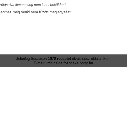
zólásokat átmenetileg nem lehet beküldeni.
cepthez még senki sem fűzött megjegyzést.
Jelenleg összesen
1070 receptet
olvashatsz oldalainkon!
E-mail: info csiga fozocske pötty hu