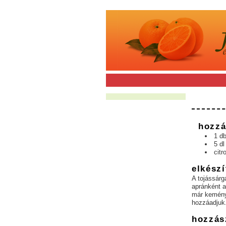
hozzá
1 db
5 dl
citr
elkészí
A tojássárg
apránként a
már keménye
hozzáadjuk
hozzás