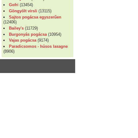
Gofri
(13454)
Göngyölt virsli
(13115)
Sajtos pogácsa egyszerűen
(12406)
Bailey's
(11729)
Burgonyás pogácsa
(10954)
Vajas pogácsa
(9174)
Paradicsomos - húsos lasagne
(8906)