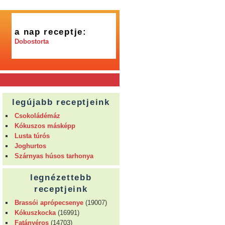
a nap receptje:
Dobostorta
legújabb receptjeink
Csokoládémáz
Kókuszos másképp
Lusta túrós
Joghurtos
Szárnyas húsos tarhonya
legnézettebb
receptjeink
Brassói aprópecsenye
(19007)
Kókuszkocka
(16991)
Fatányéros
(14703)