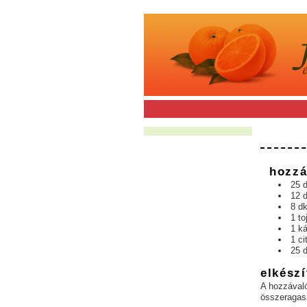
hozzá
25 d
12 
8 d
1 to
1 k
1 ci
25 d
elkészí
A hozzávaló
összeragasz