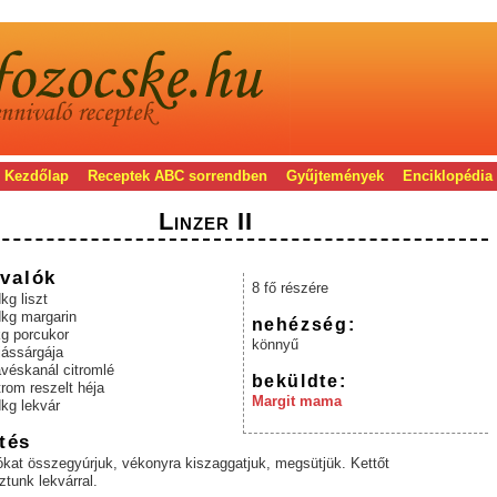
Kezdőlap
Receptek ABC sorrendben
Gyűjtemények
Enciklopédia
Linzer II
valók
8 fő részére
kg liszt
dkg margarin
nehézség:
kg porcukor
könnyű
jássárgája
ávéskanál citromlé
beküldte:
trom reszelt héja
Margit mama
kg lekvár
tés
kat összegyúrjuk, vékonyra kiszaggatjuk, megsütjük. Kettőt
tunk lekvárral.