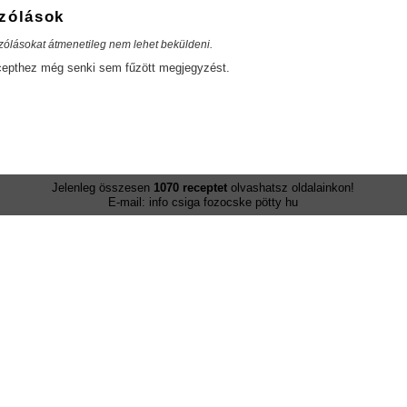
zólások
zólásokat átmenetileg nem lehet beküldeni.
cepthez még senki sem fűzött megjegyzést.
Jelenleg összesen
1070 receptet
olvashatsz oldalainkon!
E-mail: info csiga fozocske pötty hu