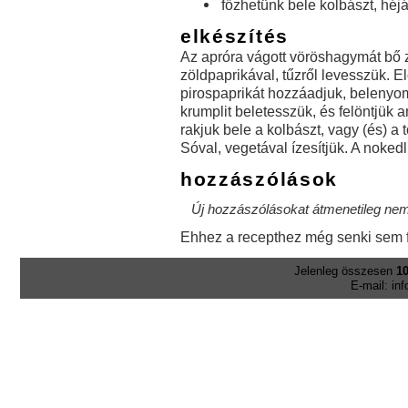
főzhetünk bele kolbászt, héjáb
elkészítés
Az apróra vágott vöröshagymát bő 
zöldpaprikával, tűzről levesszük. 
pirospaprikát hozzáadjuk, belenyom
krumplit beletesszük, és felöntjük an
rakjuk bele a kolbászt, vagy (és) a 
Sóval, vegetával ízesítjük. A nokedl
hozzászólások
Új hozzászólásokat átmenetileg nem 
Ehhez a recepthez még senki sem f
Jelenleg összesen
10
E-mail: in