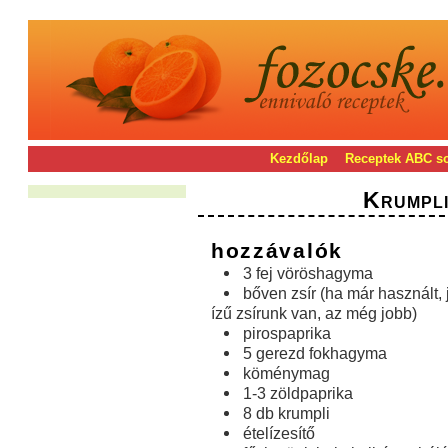
Kezdőlap
Receptek ABC s
Krumpli
hozzávalók
3 fej vöröshagyma
bőven zsír (ha már használt, 
ízű zsírunk van, az még jobb)
pirospaprika
5 gerezd fokhagyma
köménymag
1-3 zöldpaprika
8 db krumpli
ételízesítő