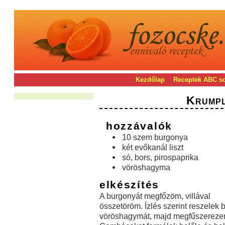
Kezdőlap
Receptek ABC s
Krumpl
hozzávalók
10 szem burgonya
két evőkanál liszt
só, bors, pirospaprika
vöröshagyma
elkészítés
A burgonyát megfőzöm, villával
összetöröm. Ízlés szerint reszelek 
vöröshagymát, majd megfűszerezem.