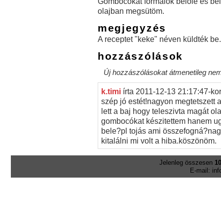
Gombócokat formálok belőle és be
olajban megsütöm.
megjegyzés
A receptet "keke" néven küldték be.
hozzászólások
Új hozzászólásokat átmenetileg nem 
k.timi
írta
2011-12-13 21:17:47-ko
szép jó estét!nagyon megtetszett 
lett a baj hogy teleszivta magát o
gombocókat készitettem hanem ugy
bele?pl tojás ami összefogná?n
kitalálni mi volt a hiba.köszönöm.
Jelenleg összesen
10
E-mail: in