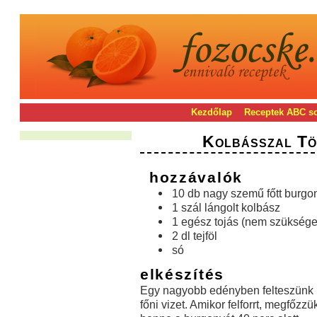
Kezdőlap
Receptek ABC s
Kolbásszal Tö
hozzávalók
10 db nagy szemű főtt burgo
1 szál lángolt kolbász
1 egész tojás (nem szüksége
2 dl tejföl
só
elkészítés
Egy nagyobb edényben felteszünk
főni vizet. Amikor felforrt, megfőzzü