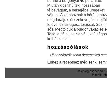
benne a burgonyát 40 perc alatt.
Miután kicsit hűltek, hosszában
félbevágjuk, a belsejébe üregeket
vájunk. A kolbásznak a bőrét lehúz
megdaráljuk, összekeverjük a tejföl
felével és az egész tojással. Sózn
sós. Megtöltjük a burgonyákat, és e
Tejföllel tálaljuk. Ne vájjuk túlságo
kolbász miatt.
hozzászólások
Új hozzászólásokat átmenetileg nem 
Ehhez a recepthez még senki sem f
Jelenleg összesen
10
E-mail: in