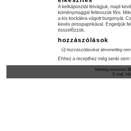
A kelkáposztát felvágjuk, majd kev
köménymaggal feltesszük főni. Mi
a kis kockákra vágott burgonyát. Csin
kevés pirospaprikával. Engedjük fel
összefőzzük.
hozzászólások
Új hozzászólásokat átmenetileg nem 
Ehhez a recepthez még senki sem f
Jelenleg összesen
10
E-mail: in