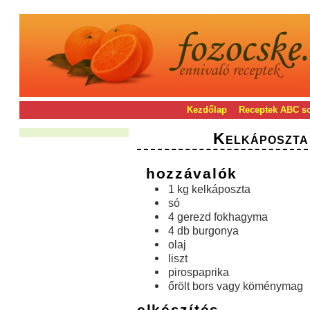
Kezdőlap
Receptek ABC s
Kelkáposzta
hozzávalók
1 kg kelkáposzta
só
4 gerezd fokhagyma
4 db burgonya
olaj
liszt
pirospaprika
őrölt bors vagy köménymag
elkészítés