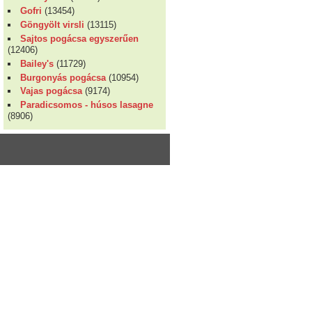
Gofri
(13454)
Göngyölt virsli
(13115)
Sajtos pogácsa egyszerűen
(12406)
Bailey's
(11729)
Burgonyás pogácsa
(10954)
Vajas pogácsa
(9174)
Paradicsomos - húsos lasagne
(8906)