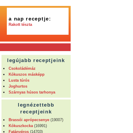
a nap receptje:
Rakott tészta
legújabb receptjeink
Csokoládémáz
Kókuszos másképp
Lusta túrós
Joghurtos
Szárnyas húsos tarhonya
legnézettebb
receptjeink
Brassói aprópecsenye
(19007)
Kókuszkocka
(16991)
Fatányéros
(14703)