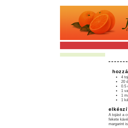
hozzá
4 to
20 
0.5 
1 va
1 ma
1 ká
elkészí
A tojást a c
fekete kávé
margarint i