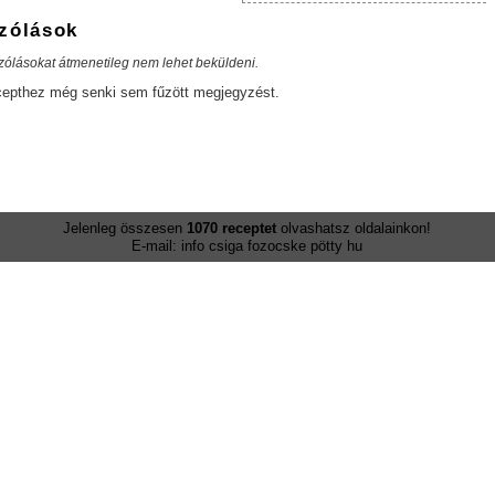
zólások
zólásokat átmenetileg nem lehet beküldeni.
cepthez még senki sem fűzött megjegyzést.
Jelenleg összesen
1070 receptet
olvashatsz oldalainkon!
E-mail: info csiga fozocske pötty hu