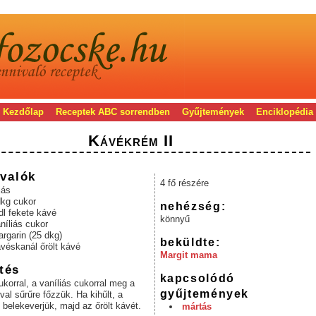
Kezdőlap
Receptek ABC sorrendben
Gyűjtemények
Enciklopédia
Kávékrém II
valók
4 fő részére
jás
dkg cukor
nehézség:
dl fekete kávé
könnyű
níliás cukor
rgarin (25 dkg)
beküldte:
véskanál őrölt kávé
Margit mama
tés
kapcsolódó
ukorral, a vaníliás cukorral meg a
gyűjtemények
val sűrűre főzzük. Ha kihűlt, a
s belekeverjük, majd az őrölt kávét.
mártás