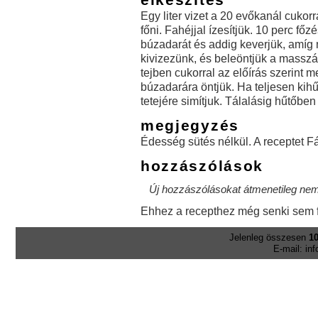
Egy liter vizet a 20 evőkanál cukor
főni. Fahéjjal ízesítjük. 10 perc fő
búzadarát és addig keverjük, amíg 
kivizezünk, és beleöntjük a masszát
tejben cukorral az előírás szerint 
búzadarára öntjük. Ha teljesen kihűl
tetejére simítjuk. Tálalásig hűtőben 
megjegyzés
Édesség sütés nélkül. A receptet Fá
hozzászólások
Új hozzászólásokat átmenetileg nem 
Ehhez a recepthez még senki sem f
Jelenleg összesen
10
E-mail: in