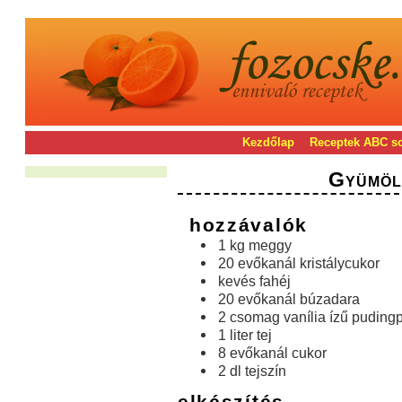
Kezdőlap
Receptek ABC s
Gyümöl
hozzávalók
1 kg meggy
20 evőkanál kristálycukor
kevés fahéj
20 evőkanál búzadara
2 csomag vanília ízű puding
1 liter tej
8 evőkanál cukor
2 dl tejszín
elkészítés