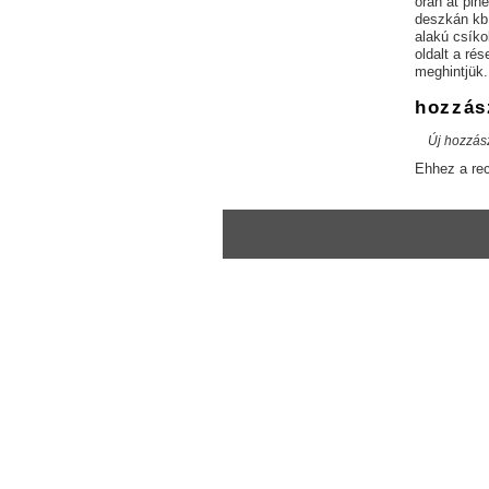
órán át pih
deszkán kb.
alakú csíko
oldalt a ré
meghintjük.
hozzás
Új hozzás
Ehhez a re