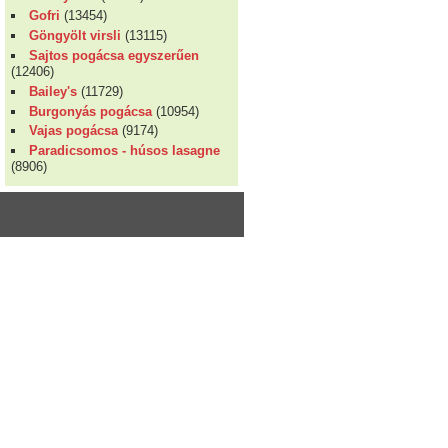
Gofri
(13454)
Göngyölt virsli
(13115)
Sajtos pogácsa egyszerűen
(12406)
Bailey's
(11729)
Burgonyás pogácsa
(10954)
Vajas pogácsa
(9174)
Paradicsomos - húsos lasagne
(8906)