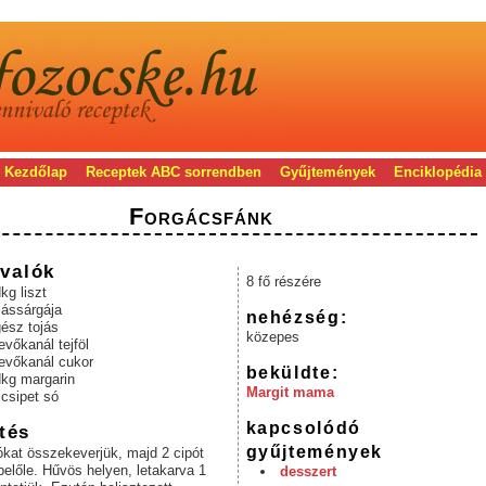
Kezdőlap
Receptek ABC sorrendben
Gyűjtemények
Enciklopédia
Forgácsfánk
valók
8 fő részére
kg liszt
jássárgája
nehézség:
ész tojás
közepes
evőkanál tejföl
 evőkanál cukor
beküldte:
dkg margarin
Margit mama
csipet só
kapcsolódó
tés
gyűjtemények
kat összekeverjük, majd 2 cipót
előle. Hűvös helyen, letakarva 1
desszert