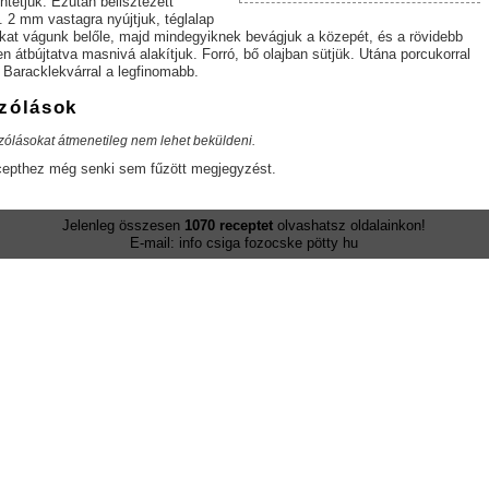
entetjük. Ezután belisztezett
 2 mm vastagra nyújtjuk, téglalap
kat vágunk belőle, majd mindegyiknek bevágjuk a közepét, és a rövidebb
sen átbújtatva masnivá alakítjuk. Forró, bő olajban sütjük. Utána porcukorral
 Baracklekvárral a legfinomabb.
zólások
zólásokat átmenetileg nem lehet beküldeni.
cepthez még senki sem fűzött megjegyzést.
Jelenleg összesen
1070 receptet
olvashatsz oldalainkon!
E-mail: info csiga fozocske pötty hu