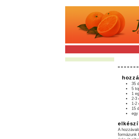
hozzá
35 d
5 to
1 eg
2-3 
1-2
15 
egy 
elkészí
A hozzávaló
formázunk b