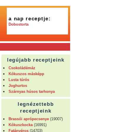
a nap receptje:
Dobostorta
legújabb receptjeink
Csokoládémáz
Kókuszos másképp
Lusta túrós
Joghurtos
Szárnyas húsos tarhonya
legnézettebb
receptjeink
Brassói aprópecsenye
(19007)
Kókuszkocka
(16991)
Fatányéros
(14703)