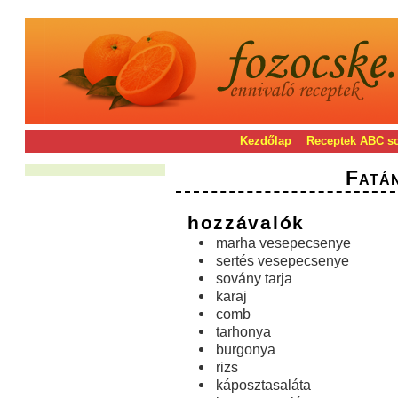
Kezdőlap
Receptek ABC s
Fatá
hozzávalók
marha vesepecsenye
sertés vesepecsenye
sovány tarja
karaj
comb
tarhonya
burgonya
rizs
káposztasaláta