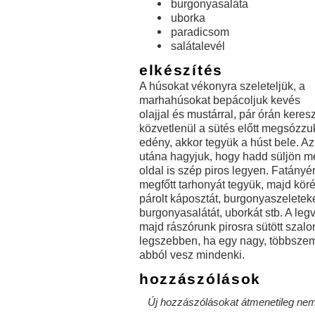
burgonyasaláta
uborka
paradicsom
salátalevél
elkészítés
A húsokat vékonyra szeleteljük, a
marhahúsokat bepácoljuk kevés
olajjal és mustárral, pár órán kere
közvetlenül a sütés előtt megsózzuk
edény, akkor tegyük a húst bele. A
utána hagyjuk, hogy hadd süljön m
oldal is szép piros legyen. Fatányér
megfőtt tarhonyát tegyük, majd köré
párolt káposztát, burgonyaszeleteket
burgonyasalátát, uborkát stb. A leg
majd rászórunk pirosra sütött szalo
legszebben, ha egy nagy, többszemé
abból vesz mindenki.
hozzászólások
Új hozzászólásokat átmenetileg nem 