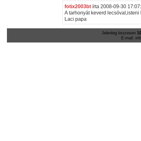
fotix2003bt
írta
2008-09-30 17:07
A tarhonyát keverd lecsóval,isteni
Laci papa
Jelenleg összesen
10
E-mail: in