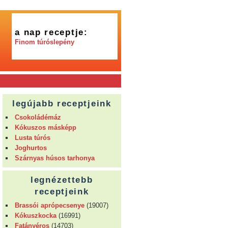
a nap receptje:
Finom túróslepény
legújabb receptjeink
Csokoládémáz
Kókuszos másképp
Lusta túrós
Joghurtos
Szárnyas húsos tarhonya
legnézettebb
receptjeink
Brassói aprópecsenye
(19007)
Kókuszkocka
(16991)
Fatányéros
(14703)