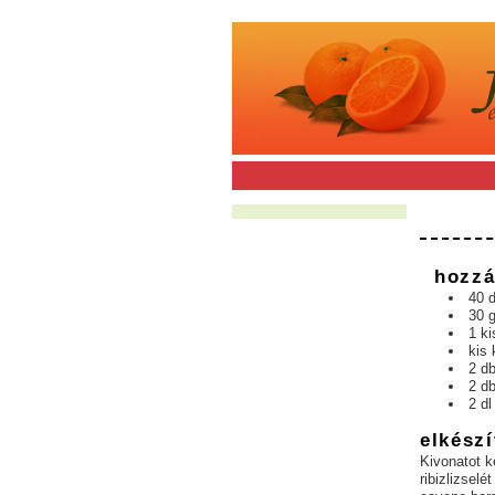
hozzá
40 d
30 
1 ki
kis
2 db
2 d
2 dl
elkészí
Kivonatot k
ribizlizsel