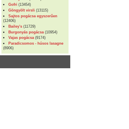
Gofri
(13454)
Göngyölt virsli
(13115)
Sajtos pogácsa egyszerűen
(12406)
Bailey's
(11729)
Burgonyás pogácsa
(10954)
Vajas pogácsa
(9174)
Paradicsomos - húsos lasagne
(8906)