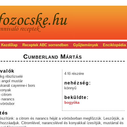
Kezdőlap
Receptek ABC sorrendben
Gyűjtemények
Enciklopédia
Cumberland Mártás
valók
4 fő részére
kg ribizlizselé
g angol mustár
nehézség:
skanál cayenne-i bors
könnyű
 konyak
 citrom
beküldte:
b narancs
bogyóka
 vörösbor
tés
észítünk: a citrom és narancs héját a vörösborban megfőzzük. Leszűrjük, a
ét hozzáadjuk. Citromlével, narancslével és konyakkal ízesítjük, mustárral és