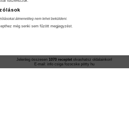
ssal fűszerezzük.
zólások
zólásokat átmenetileg nem lehet beküldeni.
cepthez még senki sem fűzött megjegyzést.
Jelenleg összesen
1070 receptet
olvashatsz oldalainkon!
E-mail: info csiga fozocske pötty hu