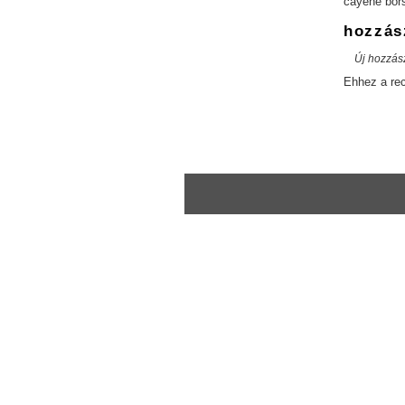
cayene bor
hozzás
Új hozzás
Ehhez a re