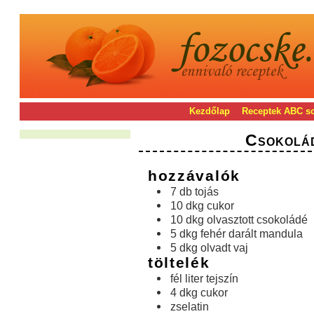
Kezdőlap
Receptek ABC s
Csokolá
hozzávalók
7 db tojás
10 dkg cukor
10 dkg olvasztott csokoládé
5 dkg fehér darált mandula
5 dkg olvadt vaj
töltelék
fél liter tejszín
4 dkg cukor
zselatin