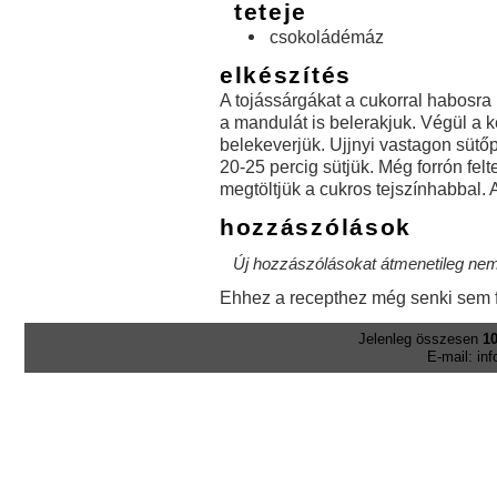
teteje
csokoládémáz
elkészítés
A tojássárgákat a cukorral habosra 
a mandulát is belerakjuk. Végül a k
belekeverjük. Ujjnyi vastagon sütő
20-25 percig sütjük. Még forrón felt
megtöltjük a cukros tejszínhabbal. 
hozzászólások
Új hozzászólásokat átmenetileg nem 
Ehhez a recepthez még senki sem f
Jelenleg összesen
10
E-mail: in