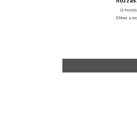
hozzás
Új hozzás
Ehhez a re