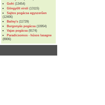
Gofri
(13454)
Göngyölt virsli
(13115)
Sajtos pogácsa egyszerűen
(12406)
Bailey's
(11729)
Burgonyás pogácsa
(10954)
Vajas pogácsa
(9174)
Paradicsomos - húsos lasagne
(8906)