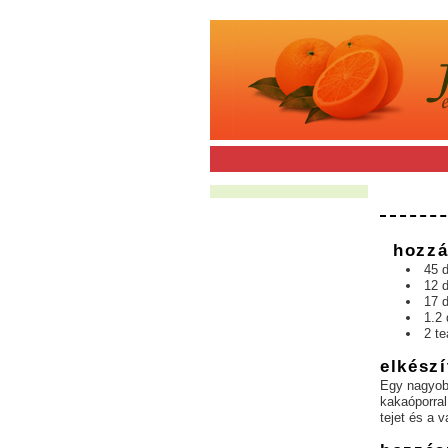
hozzá
45 
12 
17 d
1.2 
2 te
elkészí
Egy nagyobb
kakaóporral
tejet és a 