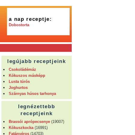
a nap receptje:
Dobostorta
legújabb receptjeink
Csokoládémáz
Kókuszos másképp
Lusta túrós
Joghurtos
Szárnyas húsos tarhonya
legnézettebb
receptjeink
Brassói aprópecsenye
(19007)
Kókuszkocka
(16991)
Fatányéros
(14703)