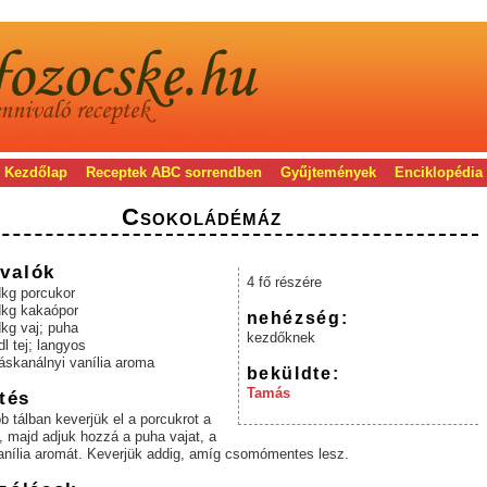
Kezdőlap
Receptek ABC sorrendben
Gyűjtemények
Enciklopédia
Csokoládémáz
valók
4 fő részére
dkg porcukor
dkg kakaópor
nehézség:
kg vaj; puha
kezdőknek
dl tej; langyos
áskanálnyi vanília aroma
beküldte:
Tamás
tés
 tálban keverjük el a porcukrot a
, majd adjuk hozzá a puha vajat, a
vanília aromát. Keverjük addig, amíg csomómentes lesz.