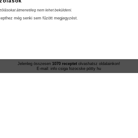
zólások
zólásokat átmenetileg nem lehet beküldeni.
cepthez még senki sem fűzött megjegyzést.
Jelenleg összesen
1070 receptet
olvashatsz oldalainkon!
E-mail: info csiga fozocske pötty hu