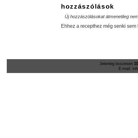
hozzászólások
Új hozzászólásokat átmenetileg nem 
Ehhez a recepthez még senki sem f
Jelenleg összesen
10
E-mail: in