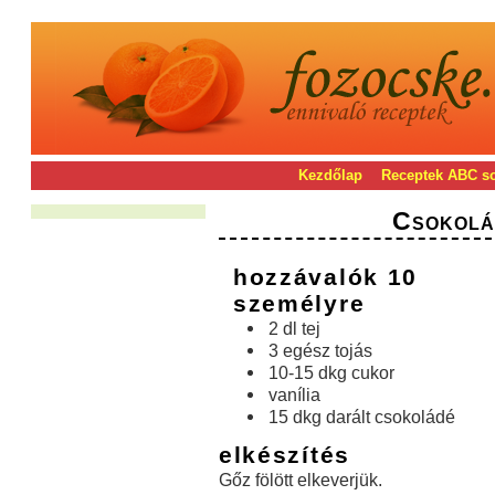
Kezdőlap
Receptek ABC s
Csokolá
hozzávalók 10
személyre
2 dl tej
3 egész tojás
10-15 dkg cukor
vanília
15 dkg darált csokoládé
elkészítés
Gőz fölött elkeverjük.