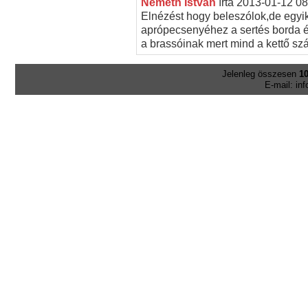
Németh István
írta
2013-01-12 08
Elnézést hogy beleszólok,de egyik
aprópecsenyéhez a sertés borda 
a brassóinak mert mind a kettő sz
Jelenleg összesen
10
E-mail: in