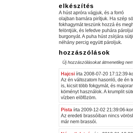
elkészítés
A húst apróra vágjuk, és a forró
olajban barnára pirítjuk. Ha szép s
fokhagymát teszünk hozzá és meghi
felöntjük, és lefedve puhára párolj
burgonyát. A puha húst zsírjára sütj
néhány percig együtt pároljuk.
hozzászólások
Új hozzászólásokat átmenetileg nem 
Hajcsi
írta
2008-07-20 17:12:39-k
Az én változatom hasonló, de én 
is, kicsit több fokgymát, és majora
köményt használok. A krumplit süt
vízben elõfõzöm.
Pista
írta
2009-12-02 21:39:06-ko
Az eredeti brassóiban nincs vörös
már nem brassói.