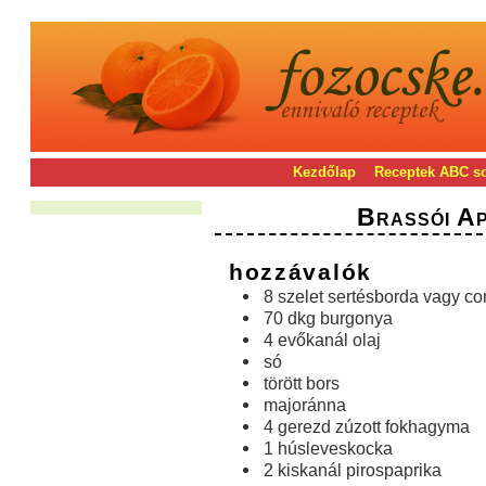
Kezdőlap
Receptek ABC s
Brassói A
hozzávalók
8 szelet sertésborda vagy c
70 dkg burgonya
4 evőkanál olaj
só
törött bors
majoránna
4 gerezd zúzott fokhagyma
1 húsleveskocka
2 kiskanál pirospaprika