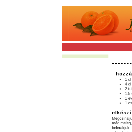
hozzá
1 d
4 dl
2 tu
1.5 
1 e
1 c
elkészí
Megcsinálju
még meleg, 
belerakjuk.