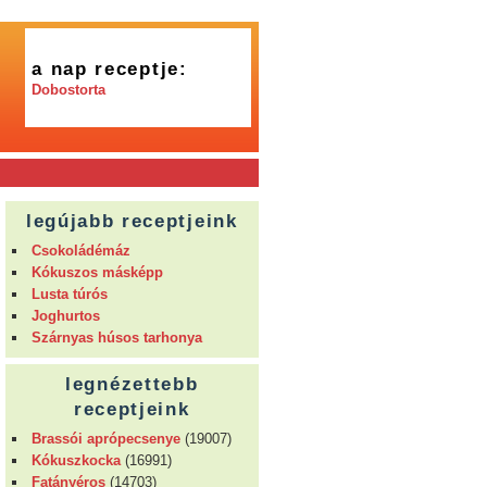
a nap receptje:
Dobostorta
legújabb receptjeink
Csokoládémáz
Kókuszos másképp
Lusta túrós
Joghurtos
Szárnyas húsos tarhonya
legnézettebb
receptjeink
Brassói aprópecsenye
(19007)
Kókuszkocka
(16991)
Fatányéros
(14703)