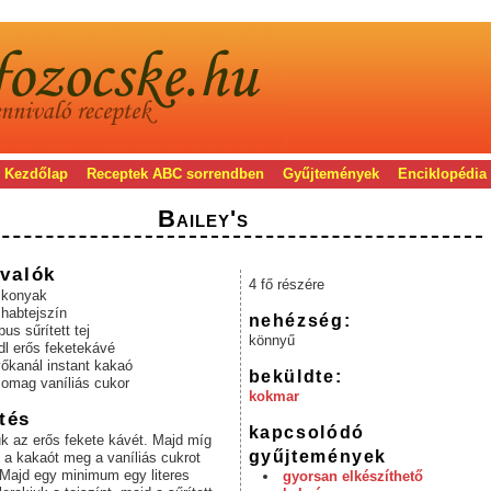
Kezdőlap
Receptek ABC sorrendben
Gyűjtemények
Enciklopédia
Bailey's
valók
4 fő részére
l konyak
 habtejszín
nehézség:
bus sűrített tej
könnyű
dl erős feketekávé
vőkanál instant kakaó
beküldte:
somag vaníliás cukor
kokmar
tés
kapcsolódó
k az erős fekete kávét. Majd míg
gyűjtemények
a kakaót meg a vaníliás cukrot
 Majd egy minimum egy literes
gyorsan elkészíthető