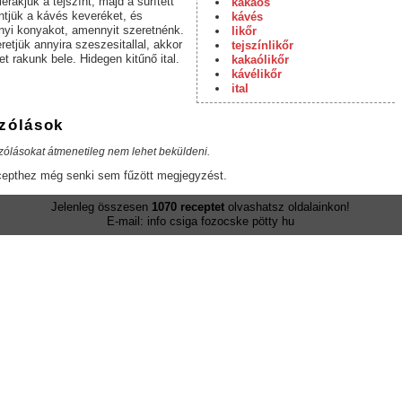
erakjuk a tejszínt, majd a sűrített
kakaós
öntjük a kávés keveréket, és
kávés
nyi konyakot, amennyit szeretnénk.
likőr
etjük annyira szeszesitallal, akkor
tejszínlikőr
t rakunk bele. Hidegen kitűnő ital.
kakaólikőr
kávélikőr
ital
zólások
zólásokat átmenetileg nem lehet beküldeni.
cepthez még senki sem fűzött megjegyzést.
Jelenleg összesen
1070 receptet
olvashatsz oldalainkon!
E-mail: info csiga fozocske pötty hu