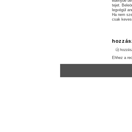
edénybe bel
tejet. Bele
legvégül an
Ha nem szer
csak kevese
hozzás
Új hozzás
Ehhez a re