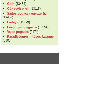
Gofri
(13454)
Göngyölt virsli
(13115)
Sajtos pogácsa egyszerűen
(12406)
Bailey's
(11729)
Burgonyás pogácsa
(10954)
Vajas pogácsa
(9174)
Paradicsomos - húsos lasagne
(8906)