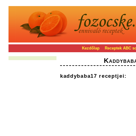
Kezdőlap
Receptek ABC s
Kaddybab
kaddybaba17 receptjei: