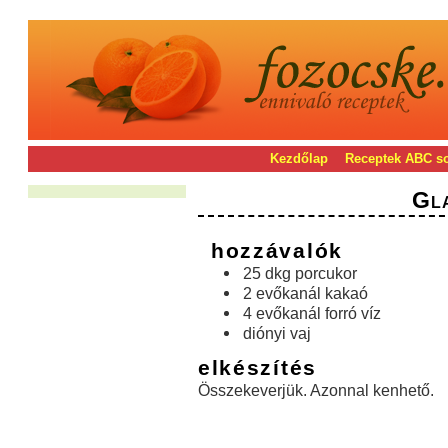
Kezdőlap
Receptek ABC s
Gl
hozzávalók
25 dkg porcukor
2 evőkanál kakaó
4 evőkanál forró víz
diónyi vaj
elkészítés
Összekeverjük. Azonnal kenhető.