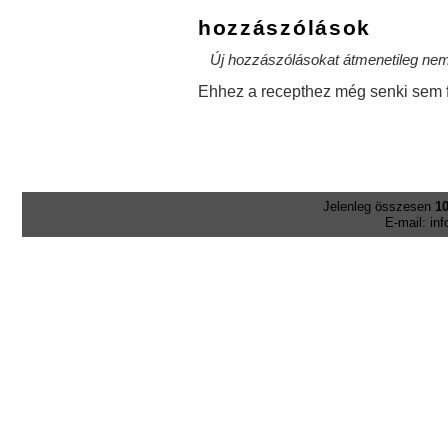
hozzászólások
Új hozzászólásokat átmenetileg nem 
Ehhez a recepthez még senki sem f
Jelenleg összesen
10
E-mail: in